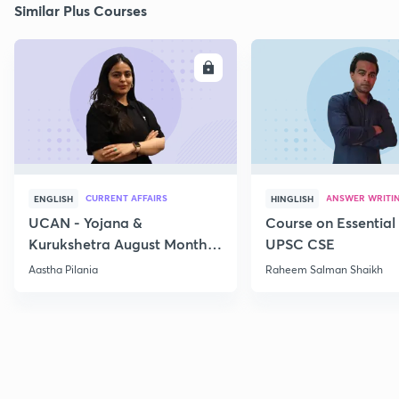
Similar Plus Courses
ENROLL
E
CURRENT AFFAIRS
ANSWER WRITI
ENGLISH
HINGLISH
UCAN - Yojana &
Course on Essential 
Kurukshetra August Monthly
UPSC CSE
Current Affairs
Aastha Pilania
Raheem Salman Shaikh