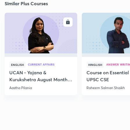
Similar Plus Courses
ENROLL
E
CURRENT AFFAIRS
ANSWER WRITI
ENGLISH
HINGLISH
UCAN - Yojana &
Course on Essential 
Kurukshetra August Monthly
UPSC CSE
Current Affairs
Aastha Pilania
Raheem Salman Shaikh