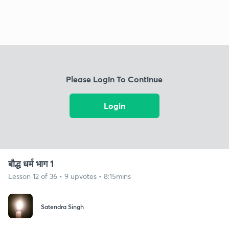
Please Login To Continue
Login
बौद्ध धर्म भाग 1
Lesson 12 of 36 • 9 upvotes • 8:15mins
Satendra Singh