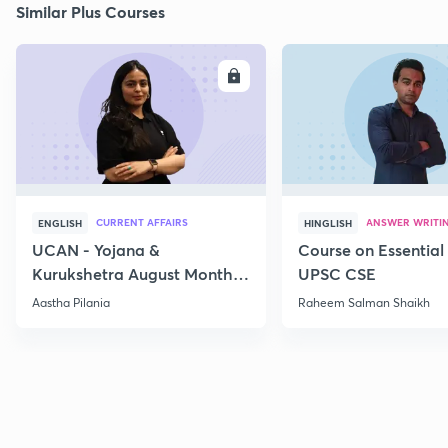
Similar Plus Courses
ENROLL
E
CURRENT AFFAIRS
ANSWER WRITI
ENGLISH
HINGLISH
UCAN - Yojana &
Course on Essential 
Kurukshetra August Monthly
UPSC CSE
Current Affairs
Aastha Pilania
Raheem Salman Shaikh