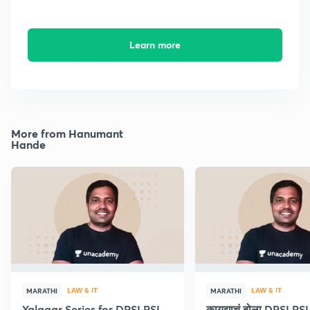
Learn more
More from Hanumant
Hande
LAW & IT
LAW & IT
MARATHI
MARATHI
Yalgaar Series for DPSI PSI
कायद्याचं बोला DPSI P