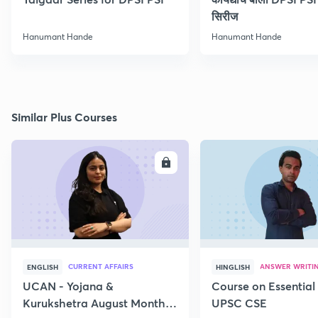
सिरीज
Hanumant Hande
Hanumant Hande
Similar Plus Courses
ENROLL
E
CURRENT AFFAIRS
ANSWER WRITI
ENGLISH
HINGLISH
UCAN - Yojana &
Course on Essential 
Kurukshetra August Monthly
UPSC CSE