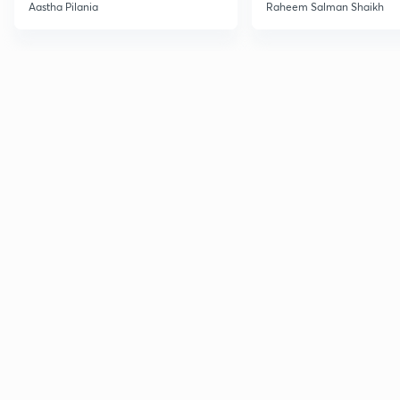
Current Affairs
Aastha Pilania
Raheem Salman Shaikh