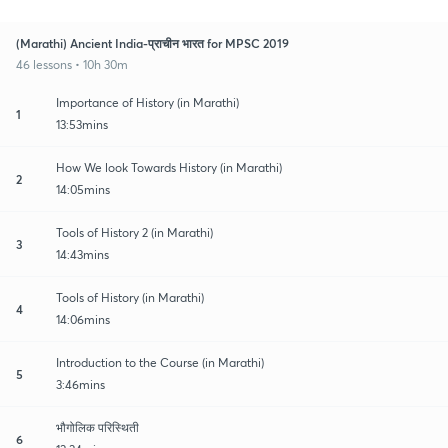
(Marathi) Ancient India-प्राचीन भारत for MPSC 2019
46 lessons • 10h 30m
Importance of History (in Marathi)
1
13:53mins
How We look Towards History (in Marathi)
2
14:05mins
Tools of History 2 (in Marathi)
3
14:43mins
Tools of History (in Marathi)
4
14:06mins
Introduction to the Course (in Marathi)
5
3:46mins
भौगोलिक परिस्थिती
6