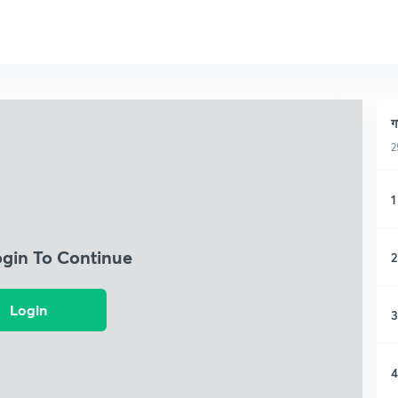
ग
2
1
ogin To Continue
2
Login
3
4