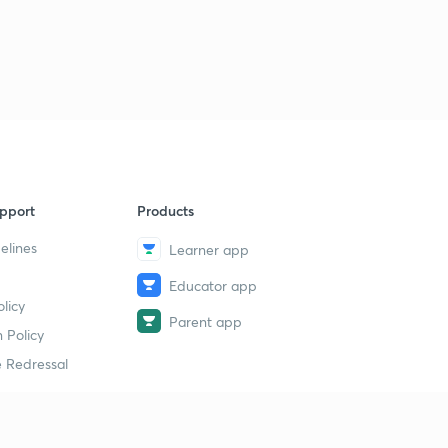
pport
Products
elines
Learner app
Educator app
licy
Parent app
 Policy
 Redressal