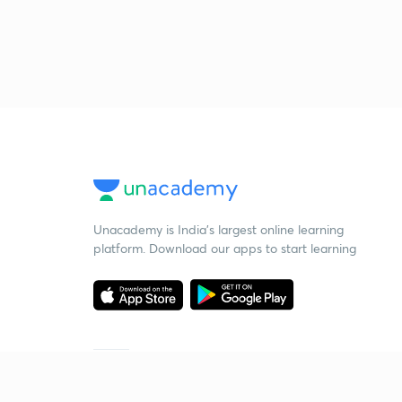
Unacademy is India’s largest online learning
platform. Download our apps to start learning
Starting your preparation?