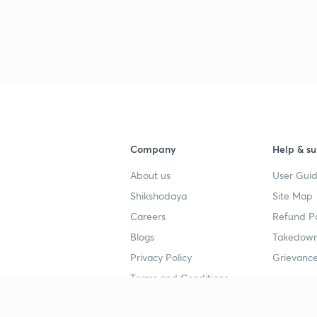
Company
Help & su
About us
User Guid
Shikshodaya
Site Map
Careers
Refund Po
Blogs
Takedown
Privacy Policy
Grievance
Terms and Conditions