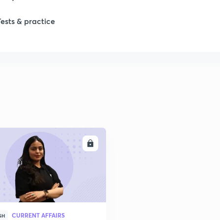
Tests & practice
1
2
2
2
ENROLL
2
2
CURRENT AFFAIRS
2
SH