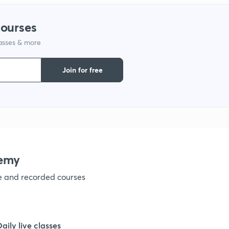
1
courses
lasses & more
1
Join for free
1
1
1
emy
ve and recorded courses
1
1
Daily live classes