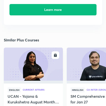
Learn more
Similar Plus Courses
ENROLL
E
CURRENT AFFAIRS
CA INTER (GROU
ENGLISH
HINGLISH
UCAN - Yojana &
SM Comprehensive 
Kurukshetra August Monthly
for Jan 27