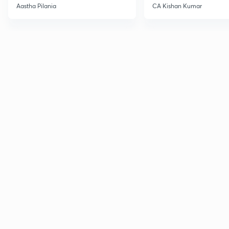
Current Affairs
Aastha Pilania
CA Kishan Kumar