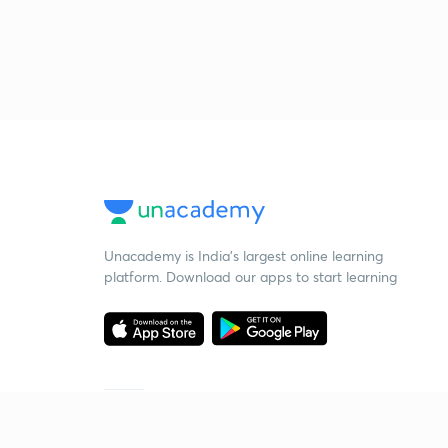
Unacademy is India’s largest online learning
platform. Download our apps to start learning
Starting your preparation?