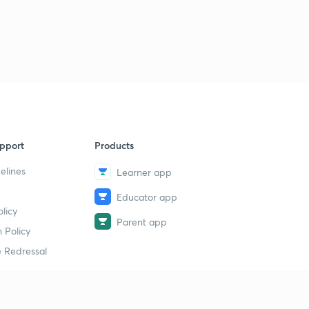
pport
Products
elines
Learner app
Educator app
licy
Parent app
 Policy
 Redressal