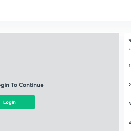
ग
2
1
ogin To Continue
2
Login
3
4