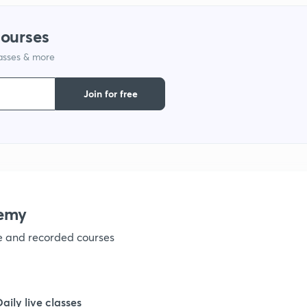
1
courses
lasses & more
1
Join for free
1
1
1
emy
ve and recorded courses
1
1
Daily live classes