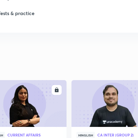
Tests & practice
1
2
2
2
ENROLL
ENRO
2
2
CURRENT AFFAIRS
CA INTER (GROUP 2)
2
SH
HINGLISH