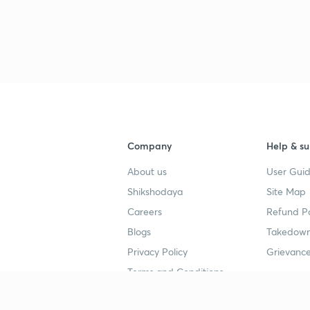
Company
Help & su
About us
User Guid
Shikshodaya
Site Map
Careers
Refund Po
Blogs
Takedown
Privacy Policy
Grievance
Terms and Conditions