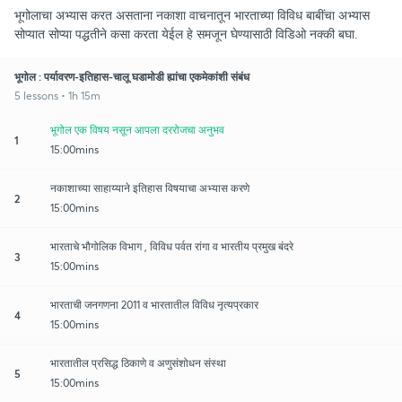
भूगोलाचा अभ्यास करत असताना नकाशा वाचनातून भारताच्या विविध बाबींचा अभ्यास
सोप्यात सोप्या पद्धतीने कसा करता येईल हे समजून घेण्यासाठी विडिओ नक्की बघा.
भूगोल : पर्यावरण-इतिहास-चालू घडामोडी ह्यांचा एकमेकांशी संबंध
5 lessons • 1h 15m
भूगोल एक विषय नसून आपला दररोजचा अनुभव
1
15:00mins
नकाशाच्या साहाय्याने इतिहास विषयाचा अभ्यास करणे
2
15:00mins
भारताचे भौगोलिक विभाग , विविध पर्वत रांगा व भारतीय प्रमुख बंदरे
3
15:00mins
भारताची जनगणना 2011 व भारतातील विविध नृत्यप्रकार
4
15:00mins
भारतातील प्रसिद्ध ठिकाणे व अणुसंशोधन संस्था
5
15:00mins