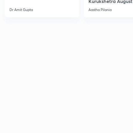
Kurukshetra August
Current Affairs
Dr Amit Gupta
Aastha Pilania