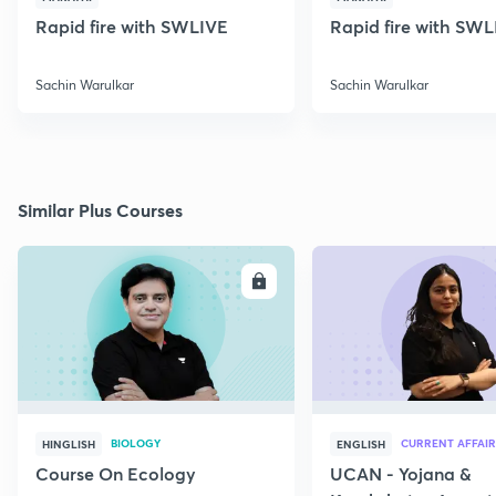
Rapid fire with SWLIVE
Rapid fire with SW
Sachin Warulkar
Sachin Warulkar
Similar Plus Courses
ENROLL
E
BIOLOGY
CURRENT AFFAIR
HINGLISH
ENGLISH
Course On Ecology
UCAN - Yojana &