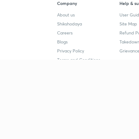
Company
Help & su
About us
User Guid
Shikshodaya
Site Map
Careers
Refund Po
Blogs
Takedown
Privacy Policy
Grievance
Terms and Conditions
Popular goals
Study mat
IIT JEE
UPSC Stu
UPSC
NEET UG 
SSC
CA Founda
CSIR UGC NET
JEE Study
NEET UG
SSC Study