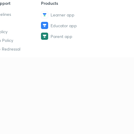
pport
Products
elines
Learner app
Educator app
licy
Parent app
 Policy
 Redressal
erial
dy Material
Study Material
tion Study Material
 Material
 Material