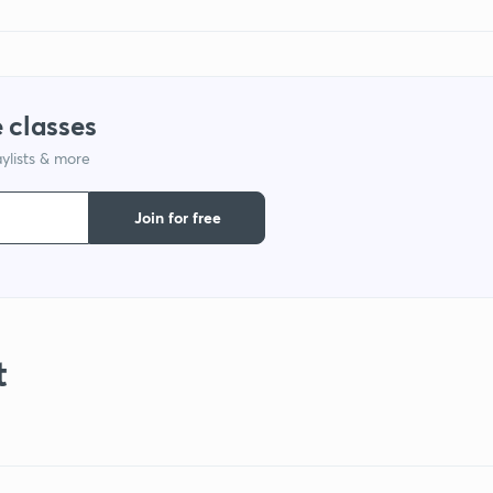
 classes
ylists & more
Join for free
t