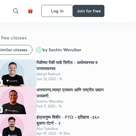
Log in
Join for free
free classes
imilar classes
by Sachin Warulkar
पैकीच्या पैकी मार्क सिरीज - अर्थव्यवस्था व
राज्यव्यवस्था
Abhijit Rathod
Jun 12, 2022 • 1h
K
अभयारण्य,व्याघ्र प्रकल्प आणि राष्ट्रीय उद्यान
उजळणी .
Sachin Warulkar
Feb 9, 2022 • 1h
K
इंद्रधनुष्य शिबीर - PYQ - इतिहास -३६०
बुकणा पॅटर्ण - २
Atul Takalkar
Apr 19, 2023 • 1h 10m