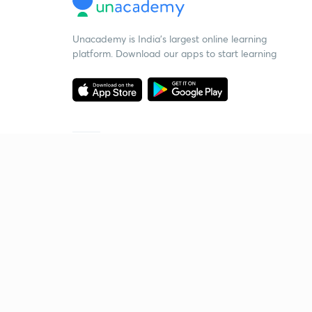
Unacademy is India’s largest online learning
platform. Download our apps to start learning
Starting your preparation?
Call us and we will answer all your questions
about learning on Unacademy
Call +91 8585858585