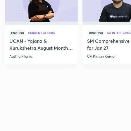
CURRENT AFFAIRS
CA INTER (GROU
ENGLISH
HINGLISH
UCAN - Yojana &
SM Comprehensive 
Kurukshetra August Monthly
for Jan 27
Current Affairs
Aastha Pilania
CA Kishan Kumar