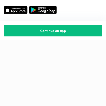
Continue on app
Starting your preparation?
Call us and we will answer all your questions
about learning on Unacademy
Call +91 8585858585
Company
Help & support
About us
User Guidelines
Shikshodaya
Site Map
Careers
Refund Policy