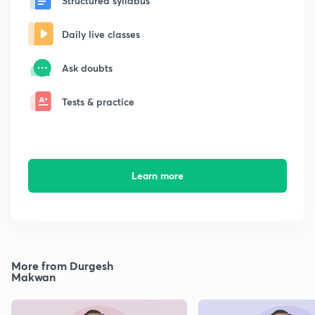
Structured syllabus
Daily live classes
Ask doubts
Tests & practice
Learn more
More from Durgesh
Makwan