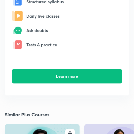
Structured syllabus
Daily live classes
Ask doubts
Tests & practice
Learn more
Similar Plus Courses
ENROLL
E