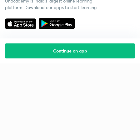
Unacademy is India’s largest online learning
platform. Download our apps to start learning
Continue on app
Starting your preparation?
Call us and we will answer all your questions
about learning on Unacademy
Call +91 8585858585
Company
Help & support
About us
User Guidelines
Shikshodaya
Site Map