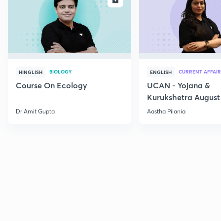
BIOLOGY
CURRENT AFFAIR
HINGLISH
ENGLISH
Course On Ecology
UCAN - Yojana &
Kurukshetra August
Current Affairs
Dr Amit Gupta
Aastha Pilania