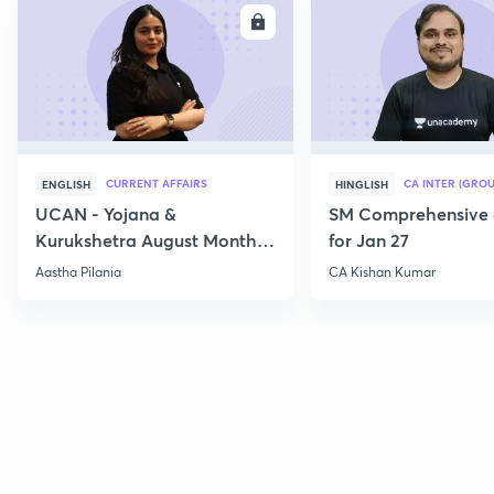
ENROLL
E
CURRENT AFFAIRS
CA INTER (GROU
ENGLISH
HINGLISH
UCAN - Yojana &
SM Comprehensive 
Kurukshetra August Monthly
for Jan 27
Current Affairs
Aastha Pilania
CA Kishan Kumar