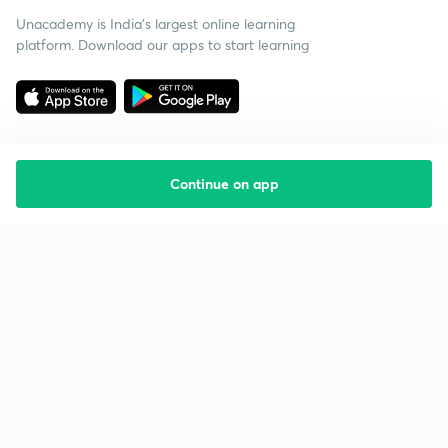
Unacademy is India’s largest online learning
platform. Download our apps to start learning
Continue on app
Starting your preparation?
Call us and we will answer all your questions
about learning on Unacademy
Call +91 8585858585
Company
Help & support
About us
User Guidelines