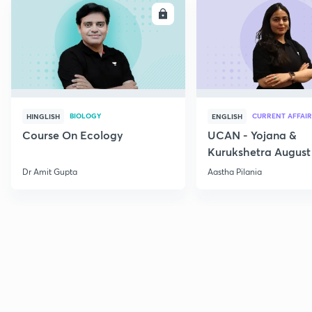
ENROLL
E
BIOLOGY
CURRENT AFFAIR
HINGLISH
ENGLISH
Course On Ecology
UCAN - Yojana &
Kurukshetra August
Current Affairs
Dr Amit Gupta
Aastha Pilania