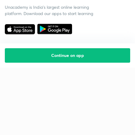
Unacademy is India’s largest online learning
platform. Download our apps to start learning
Continue on app
Starting your preparation?
Call us and we will answer all your questions
about learning on Unacademy
Call +91 8585858585
Company
Help & support
About us
User Guidelines