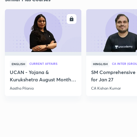
ENROLL
E
CURRENT AFFAIRS
CA INTER (GROU
ENGLISH
HINGLISH
UCAN - Yojana &
SM Comprehensive 
Kurukshetra August Monthly
for Jan 27
Current Affairs
Aastha Pilania
CA Kishan Kumar