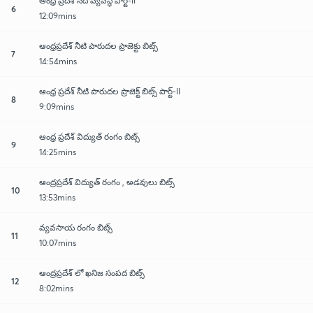
ఆంధ్ర ప్రదేశ్ నదీ వ్యవస్థ పార్ట్-II
6
12:09mins
ఆంధ్రప్రదేశ్ నీటి పారుదల ప్రాజెక్టు బిట్స్
7
14:54mins
ఆంధ్ర ప్రదేశ్ నీటి పారుదల ప్రాజెక్ట్ బిట్స్ పార్ట్-II
8
9:09mins
ఆంధ్ర ప్రదేశ్ విద్యుత్ రంగం బిట్స్
9
14:25mins
ఆంద్రప్రదేశ్ విద్యుత్ రంగం , అడవులు బిట్స్
10
13:53mins
వ్యవసాయ రంగం బిట్స్
11
10:07mins
ఆంద్రప్రదేశ్ లో ఖనిజ సంపద బిట్స్
12
8:02mins