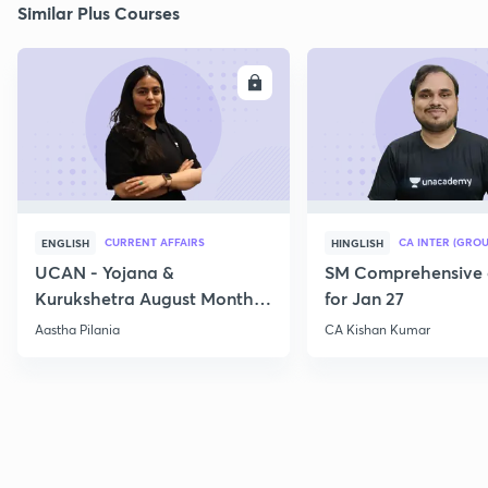
Similar Plus Courses
ENROLL
E
CURRENT AFFAIRS
CA INTER (GROU
ENGLISH
HINGLISH
UCAN - Yojana &
SM Comprehensive 
Kurukshetra August Monthly
for Jan 27
Current Affairs
Aastha Pilania
CA Kishan Kumar