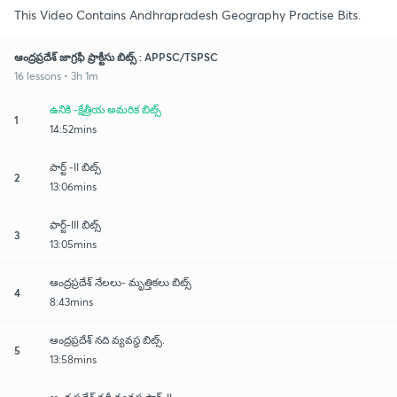
This Video Contains Andhrapradesh Geography Practise Bits.
ఆంద్రప్రదేశ్ జాగ్రఫీ ప్రాక్టీసు బిట్స్ : APPSC/TSPSC
16 lessons • 3h 1m
ఉనికి -క్షేత్రీయ అమరిక బిట్స్
1
14:52mins
పార్ట్ -II బిట్స్
2
13:06mins
పార్ట్-III బిట్స్
3
13:05mins
ఆంద్రప్రదేశ్ నేలలు- మృత్తికలు బిట్స్
4
8:43mins
ఆంద్రప్రదేశ్ నది వ్యవస్థ బిట్స్.
5
13:58mins