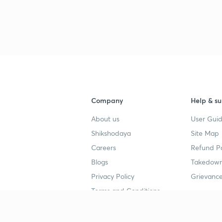
Company
Help & su
About us
User Guid
Shikshodaya
Site Map
Careers
Refund Po
Blogs
Takedown
Privacy Policy
Grievance
Terms and Conditions
Popular goals
Study mat