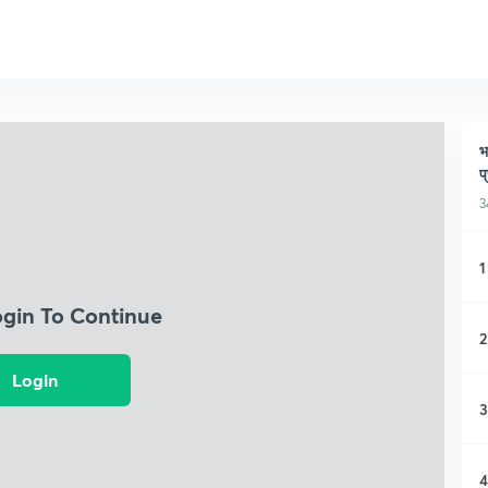
भ
प
3
1
ogin To Continue
2
Login
3
4