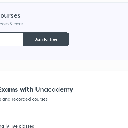
courses
1
lasses & more
1
Join for free
1
1
e Exams with Unacademy
1
ve and recorded courses
1
Daily live classes