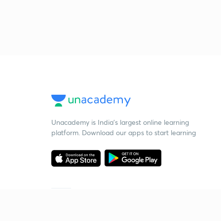
Unacademy is India’s largest online learning
platform. Download our apps to start learning
Starting your preparation?
Call us and we will answer all your questions