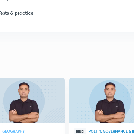
1
Tests & practice
1
2
2
2
2
2
GEOGRAPHY
POLITY, GOVERNANCE & I
HINDI