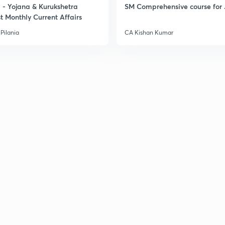
- Yojana & Kurukshetra
SM Comprehensive course for 
t Monthly Current Affairs
3
Pilania
CA Kishan Kumar
3
3