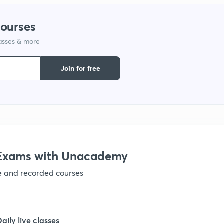
courses
1
lasses & more
1
Join for free
1
1
e Exams with Unacademy
1
ve and recorded courses
1
Daily live classes