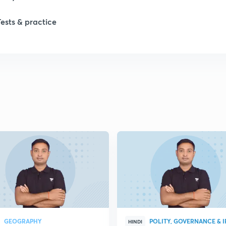
1
Tests & practice
1
2
2
2
2
2
GEOGRAPHY
POLITY, GOVERNANCE & I
HINDI