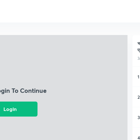
भ
प
3
1
ogin To Continue
2
Login
3
4