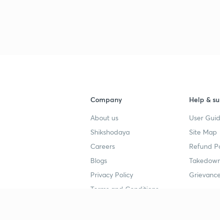
Company
Help & su
About us
User Guid
Shikshodaya
Site Map
Careers
Refund Po
Blogs
Takedown
Privacy Policy
Grievance
Terms and Conditions
Popular goals
Study mat