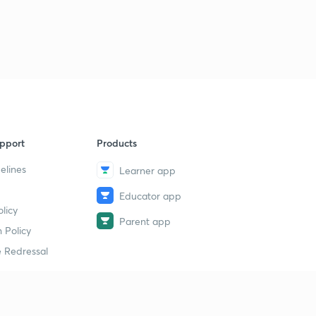
pport
Products
elines
Learner app
Educator app
licy
Parent app
 Policy
 Redressal
erial