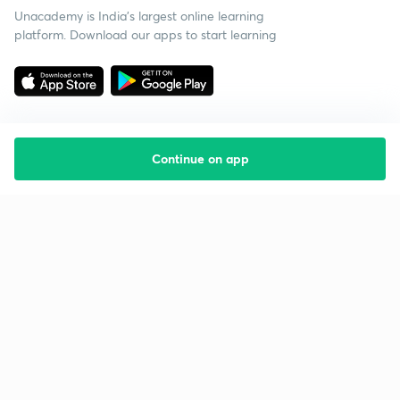
Unacademy is India’s largest online learning
platform. Download our apps to start learning
Continue on app
Starting your preparation?
Call us and we will answer all your questions
about learning on Unacademy
Call +91 8585858585
Company
Help & support
About us
User Guidelines