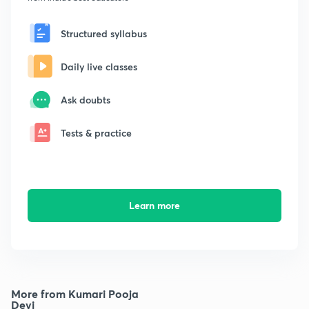
Structured syllabus
Daily live classes
Ask doubts
Tests & practice
Learn more
More from Kumari Pooja
Devi