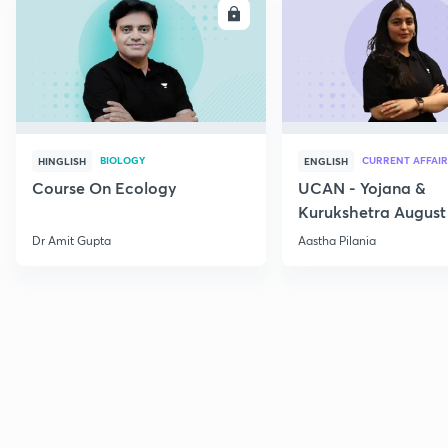
ENROLL
E
BIOLOGY
CURRENT AFFAIR
HINGLISH
ENGLISH
Course On Ecology
UCAN - Yojana &
Kurukshetra August
Current Affairs
Dr Amit Gupta
Aastha Pilania