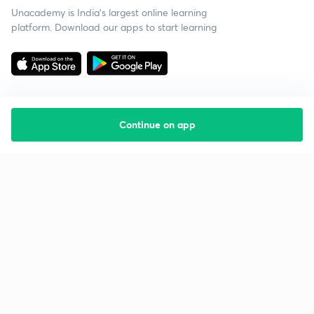
Unacademy is India’s largest online learning
platform. Download our apps to start learning
Continue on app
Starting your preparation?
Call us and we will answer all your questions
about learning on Unacademy
Call +91 8585858585
Company
Help & support
About us
User Guidelines