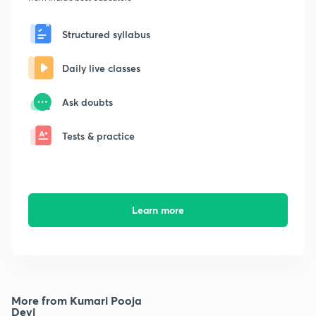
Structured syllabus
Daily live classes
Ask doubts
Tests & practice
Learn more
More from Kumari Pooja
Devi