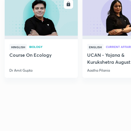
ENROLL
E
BIOLOGY
CURRENT AFFAIR
HINGLISH
ENGLISH
Course On Ecology
UCAN - Yojana &
Kurukshetra August
Current Affairs
Dr Amit Gupta
Aastha Pilania