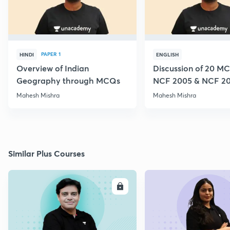
PAPER 1
HINDI
ENGLISH
Overview of Indian
Discussion of 20 M
Geography through MCQs
NCF 2005 & NCF 2
Mahesh Mishra
Mahesh Mishra
Similar Plus Courses
ENROLL
E