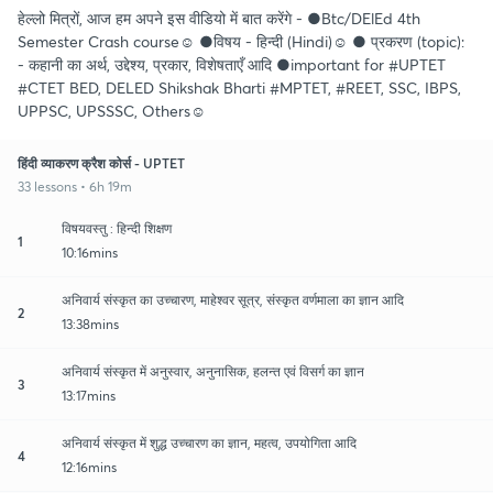
हेल्लो मित्रों, आज हम अपने इस वीडियो में बात करेंगे - ●Btc/DElEd 4th
Semester Crash course☺️ ●विषय - हिन्दी (Hindi)☺️ ● प्रकरण (topic):
- कहानी का अर्थ, उद्देश्य, प्रकार, विशेषताएँ आदि ●important for #UPTET
#CTET BED, DELED Shikshak Bharti #MPTET, #REET, SSC, IBPS,
UPPSC, UPSSSC, Others☺️
हिंदी व्याकरण क्रैश कोर्स - UPTET
33 lessons • 6h 19m
विषयवस्तु : हिन्दी शिक्षण
1
10:16mins
अनिवार्य संस्कृत का उच्चारण, माहेश्वर सूत्र, संस्कृत वर्णमाला का ज्ञान आदि
2
13:38mins
अनिवार्य संस्कृत में अनुस्वार, अनुनासिक, हलन्त एवं विसर्ग का ज्ञान
3
13:17mins
अनिवार्य संस्कृत में शुद्ध उच्चारण का ज्ञान, महत्व, उपयोगिता आदि
4
12:16mins