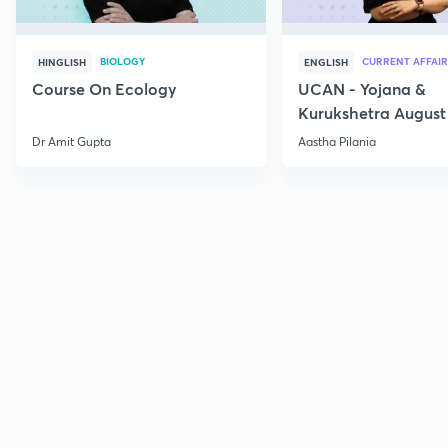
BIOLOGY
CURRENT AFFAIR
HINGLISH
ENGLISH
Course On Ecology
UCAN - Yojana &
Kurukshetra August
Current Affairs
Dr Amit Gupta
Aastha Pilania