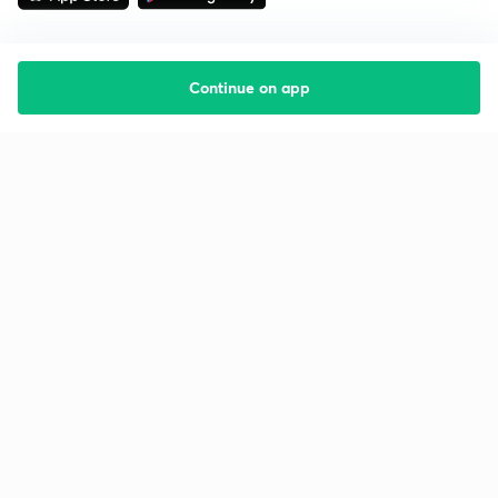
Continue on app
Starting your preparation?
Call us and we will answer all your questions
about learning on Unacademy
Call +91 8585858585
Company
Help & support
About us
User Guidelines
Shikshodaya
Site Map
Careers
Refund Policy
Blogs
Takedown Policy
Privacy Policy
Grievance Redressal