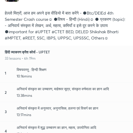
हेल्लो मित्रों, आज हम अपने इस वीडियो में बात करेंगे - ●Btc/DElEd 4th
Semester Crash course☺️ ●विषय - हिन्दी (Hindi)☺️ ● प्रकरण (topic):
- अनिवार्य संस्कृत में लेखन, अर्थ, महत्व, कमियाँ व इसे दूर करने के उपाय
●important for #UPTET #CTET BED, DELED Shikshak Bharti
#MPTET, #REET, SSC, IBPS, UPPSC, UPSSSC, Others☺️
हिंदी व्याकरण क्रैश कोर्स - UPTET
33 lessons • 6h 19m
विषयवस्तु : हिन्दी शिक्षण
1
10:16mins
अनिवार्य संस्कृत का उच्चारण, माहेश्वर सूत्र, संस्कृत वर्णमाला का ज्ञान आदि
2
13:38mins
अनिवार्य संस्कृत में अनुस्वार, अनुनासिक, हलन्त एवं विसर्ग का ज्ञान
3
13:17mins
अनिवार्य संस्कृत में शुद्ध उच्चारण का ज्ञान, महत्व, उपयोगिता आदि
4