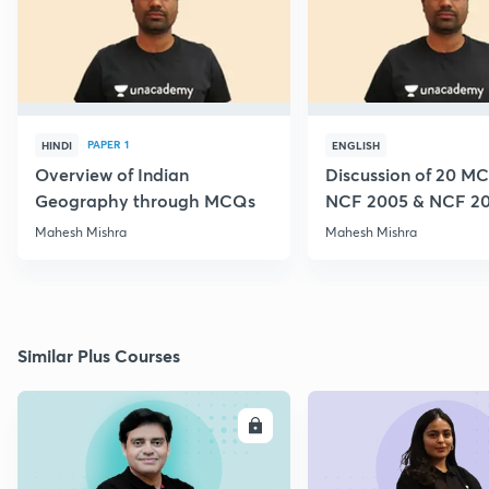
PAPER 1
HINDI
ENGLISH
Overview of Indian
Discussion of 20 M
Geography through MCQs
NCF 2005 & NCF 2
Mahesh Mishra
Mahesh Mishra
Similar Plus Courses
ENROLL
E