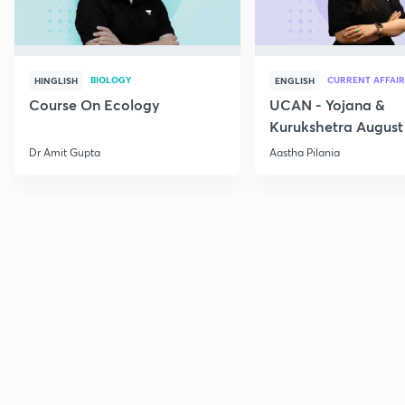
BIOLOGY
CURRENT AFFAIR
HINGLISH
ENGLISH
Course On Ecology
UCAN - Yojana &
Kurukshetra August
Current Affairs
Dr Amit Gupta
Aastha Pilania