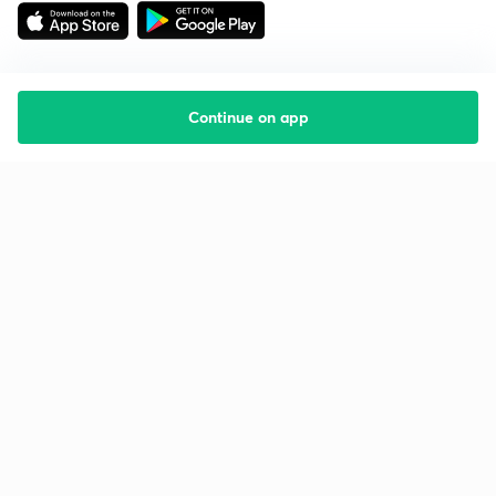
Continue on app
Starting your preparation?
Call us and we will answer all your questions
about learning on Unacademy
Call +91 8585858585
Company
Help & support
About us
User Guidelines
Shikshodaya
Site Map
Careers
Refund Policy
Blogs
Takedown Policy