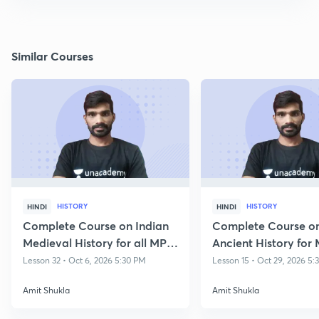
Similar Courses
HISTORY
HISTORY
HINDI
HINDI
Complete Course on Indian
Complete Course on
Medieval History for all MP
Ancient History for
State Exams
All Exams
Lesson 32 • Oct 6, 2026 5:30 PM
Lesson 15 • Oct 29, 2026 5
Amit Shukla
Amit Shukla