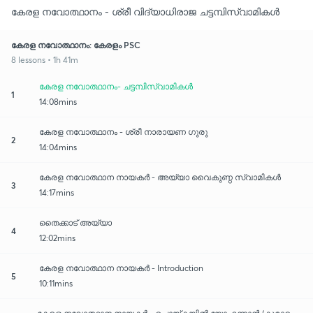
കേരള നവോത്ഥാനം - ശ്രീ വിദ്യാധിരാജ ചട്ടമ്പിസ്വാമികൾ
കേരള നവോത്ഥാനം: കേരളം PSC
8 lessons • 1h 41m
കേരള നവോത്ഥാനം- ചട്ടമ്പിസ്വാമികൾ
1
14:08mins
കേരള നവോത്ഥാനം - ശ്രീ നാരായണ ഗുരു
2
14:04mins
കേരള നവോത്ഥാന നായകർ - അയ്യാ വൈകുണ്ഠ സ്വാമികൾ
3
14:17mins
തൈക്കാട് അയ്യാ
4
12:02mins
കേരള നവോത്ഥാന നായകർ - Introduction
5
10:11mins