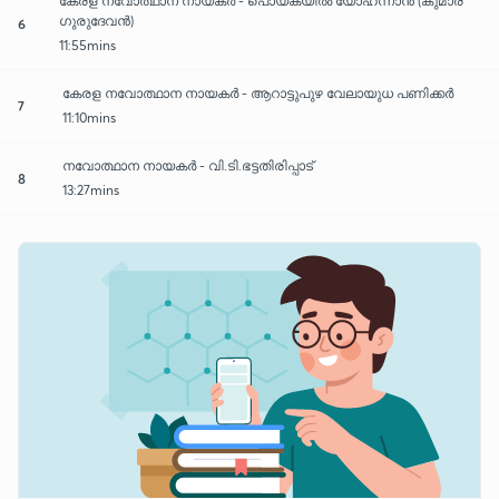
കേരള നവോത്ഥാന നായകർ - പൊയ്കയിൽ യോഹന്നാൻ (കുമാര
ഗുരുദേവൻ)
6
11:55mins
കേരള നവോത്ഥാന നായകർ - ആറാട്ടുപുഴ വേലായുധ പണിക്കർ
7
11:10mins
നവോത്ഥാന നായകർ - വി.ടി.ഭട്ടതിരിപ്പാട്
8
13:27mins