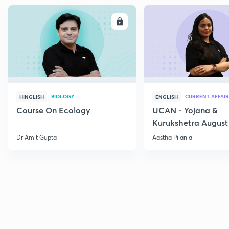
ENROLL
E
BIOLOGY
CURRENT AFFAIR
HINGLISH
ENGLISH
Course On Ecology
UCAN - Yojana &
Kurukshetra August
Current Affairs
Dr Amit Gupta
Aastha Pilania