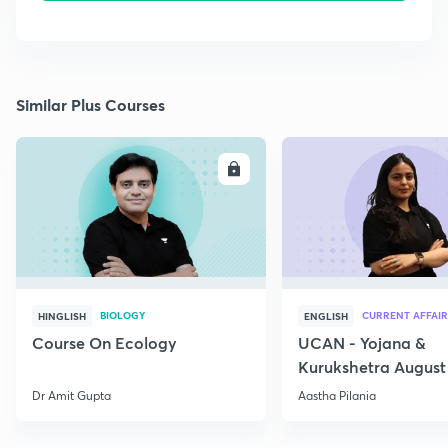
Similar Plus Courses
ENROLL
E
BIOLOGY
CURRENT AFFAIR
HINGLISH
ENGLISH
Course On Ecology
UCAN - Yojana &
Kurukshetra August
Current Affairs
Dr Amit Gupta
Aastha Pilania