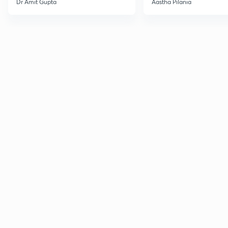
Dr Amit Gupta
Aastha Pilania