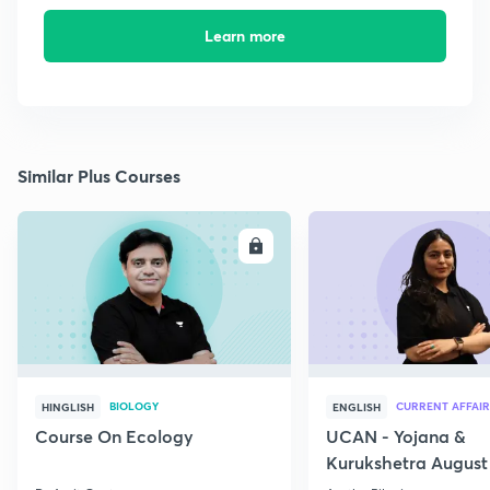
Learn more
Similar Plus Courses
ENROLL
E
BIOLOGY
CURRENT AFFAIR
HINGLISH
ENGLISH
Course On Ecology
UCAN - Yojana &
Kurukshetra August
Current Affairs