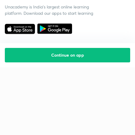
Unacademy is India’s largest online learning
platform. Download our apps to start learning
Continue on app
Starting your preparation?
Call us and we will answer all your questions
about learning on Unacademy
Call +91 8585858585
Company
Help & support
About us
User Guidelines