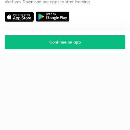
platform. Download our apps to start learning
Continue on app
Starting your preparation?
Call us and we will answer all your questions
about learning on Unacademy
Call +91 8585858585
Company
Help & support
About us
User Guidelines
Shikshodaya
Site Map