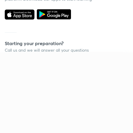
Starting your preparation?
Call us and we will answer all your questions
about learning on Unacademy
Continue on app
Call +91 8585858585
Company
Help & support
About us
User Guidelines
Shikshodaya
Site Map
Careers
Refund Policy