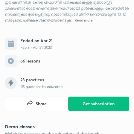
ഈ കോഴ്‌സിൽ, കേരള പിഎസ്‌സി പരീക്ഷകൾക്കുള്ള ഭൂമിശാസ്ത്ര
വിഷയങ്ങൾ രാജേഷ് എസ് ആർ സമഗ്രമായി ഉൾക്കൊള്ളും. കോഴ്‌സിൽ 66
സെഷനുകൾ ഉൾപ്പെടുന്നു, ഓരോന്നിനും 60 മിനിറ്റ് ദൈർഘ്യമുണ്ട്. 10, 12,
Read more
ബിരുദതല പരീക്ഷകൾക്ക് തയ്യാറെടുക്...
Ended on Apr 21
Feb 8 - Apr 21, 2023
66 lessons
23 practices
115
questions by educators
Share
Get subscription
Demo classes
Watch free classes by the educators of this batch