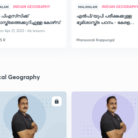
INDIAN GEOGRAPHY
INDIAN GEOGRAPH
YALAM
MALAYALAM
പിഎസ്‌സിക്ക്
എൽപി/യുപി പരീക്ഷക്കുള്ള
സ്ത്രത്തെക്കുറിച്ചുള്ള കോഴ്‌സ്
ഭൂമിശാസ്ത്ര പഠനം - കേരള
പി.എസ്.സി
n Apr 21, 2023 • 66 lessons
 S R
Mansoorali Kappungal
cal Geography
ENROLL
ENRO