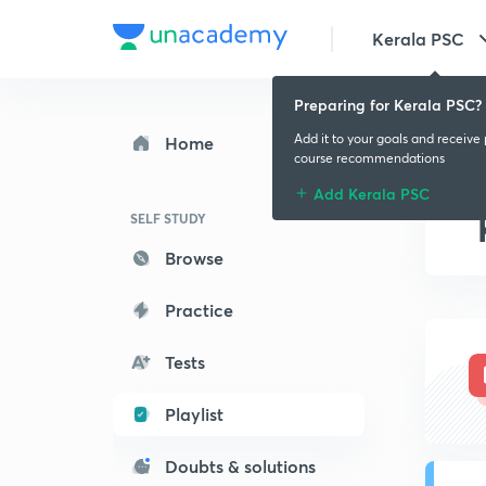
Kerala PSC
Preparing for Kerala PSC?
Add it to your goals and receive
Home
course recommendations
Add Kerala PSC
SELF STUDY
Browse
Practice
Tests
Playlist
Doubts & solutions