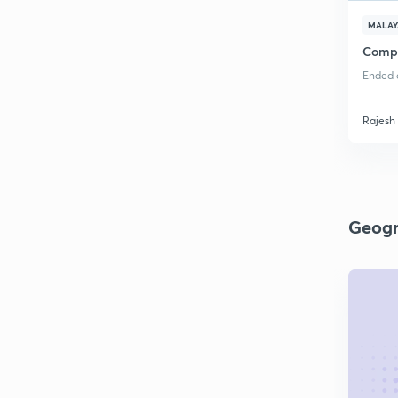
MALA
Compl
Ended o
Rajesh
Geogr