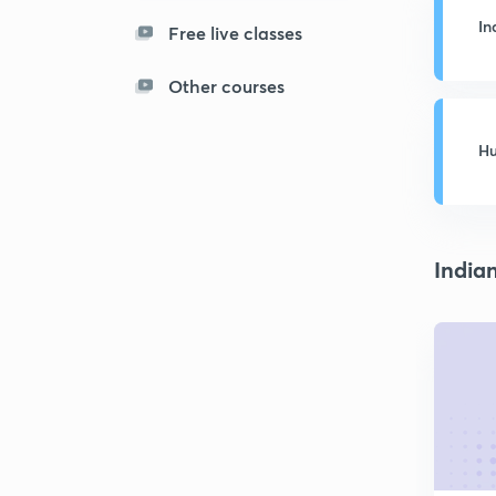
In
Free live classes
Other courses
H
G
India