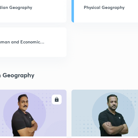
dian Geography
Physical Geography
uman and Economic
eography
n Geography
ENROLL
ENRO