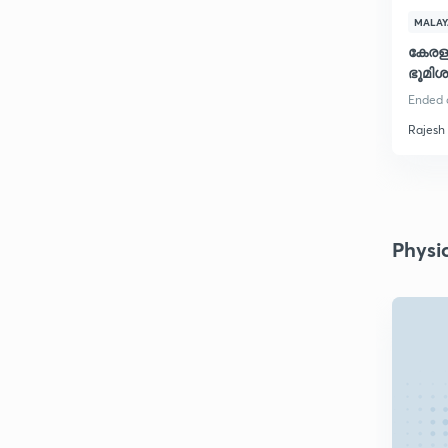
MALA
കേരള 
ഭൂമിശാ
Ended o
Rajesh
Physi