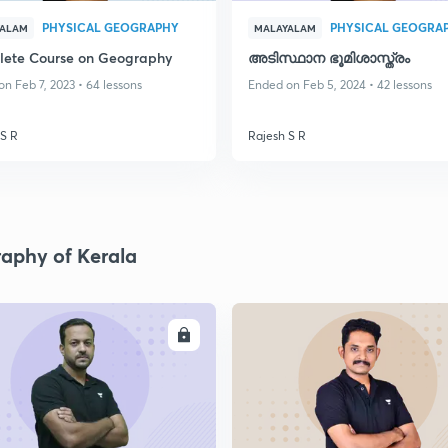
PHYSICAL GEOGRAPHY
PHYSICAL GEOGRA
YALAM
MALAYALAM
ete Course on Geography
അടിസ്ഥാന ഭൂമിശാസ്ത്രം
n Feb 7, 2023 • 64 lessons
Ended on Feb 5, 2024 • 42 lessons
 S R
Rajesh S R
aphy of Kerala
ENROLL
ENRO