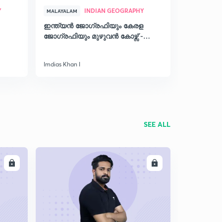
Y
INDIAN GEOGRAPHY
MALAYALAM
ഇന്ത്യൻ ജോഗ്രഫിയും കേരള
ജോഗ്രഫിയും മുഴുവൻ കോഴ്സ് -
Kerala PSC
Imdias Khan I
SEE ALL
LL
ENROLL