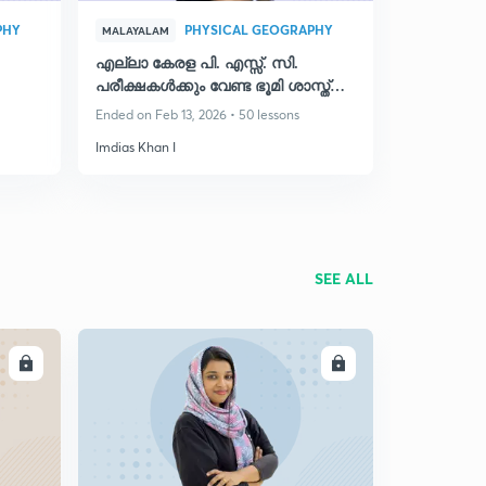
PHY
PHYSICAL GEOGRAPHY
MALAYALAM
എല്ലാ കേരള പി. എസ്സ്. സി.
പരീക്ഷകൾക്കും വേണ്ട ഭൂമി ശാസ്ത്രം
സമ്പൂർണ്ണ കോഴ്സ്
Ended on Feb 13, 2026 • 50 lessons
Imdias Khan I
SEE ALL
LL
ENROLL