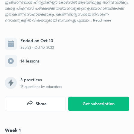
ഇംദിയാസ് ഖാൻ ഹിസ്റ്ററിക്ക് ഈ കോഴ്‌സിൽ ആഴത്തിലുള്ള അറിവ് നൽകും.
കേരള പിഎസ്‌സി പരീക്ഷയ്ക്ക് തയ്യാറെടുക്കുന്ന ഉദ്യോഗാർത്ഥികൾക്ക്
ഈ കോഴ്‌സ് സഹായകമാകും. കോഴ്‌സിന്റെ സംശയ നിവാരണ
Read more
സെഷനുകളിൽ വിഷയവുമായി ബന്ധപ്പെട്ട എല്ലാ ...
Ended on Oct 10
Sep 23 - Oct 10, 2023
14 lessons
3 practices
15
questions by educators
Share
Get subscription
Week 1