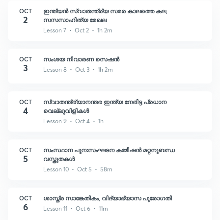
OCT
ഇന്ത്യൻ സ്വാതന്ത്ര്യ സമര കാലത്തെ കല,
2
സസസാഹിത്യ മേഖല
Lesson 7 • Oct 2 • 1h 2m
OCT
സംശയ നിവാരണ സെഷൻ
3
Lesson 8 • Oct 3 • 1h 2m
OCT
സ്വാതന്ത്ര്യാനന്തര ഇന്ത്യ നേരിട്ട പ്രധാന
4
വെല്ലുവിളികൾ
Lesson 9 • Oct 4 • 1h
OCT
സംസ്ഥാന പുനഃസംഘടന കമ്മീഷൻ മറ്റനുബന്ധ
5
വസ്തുതകൾ
Lesson 10 • Oct 5 • 58m
OCT
ശാസ്ത്ര സാങ്കേതികം, വിദ്യാഭ്യാസ പുരോഗതി
6
Lesson 11 • Oct 6 • 11m