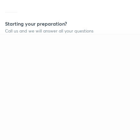
Starting your preparation?
Call us and we will answer all your questions
about learning on Unacademy
Continue on app
Call +91 8585858585
Company
Help & support
About us
User Guidelines
Shikshodaya
Site Map
Careers
Refund Policy
Blogs
Takedown Policy
Privacy Policy
Grievance Redressal