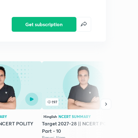
Get subscription
197
1
ARY
Hinglish
NCERT SUMMARY
Hingli
| NCERT POLITY
Target 2027-28 || NCERT POLITY
CURR
Parve
Part - 10
13th J
Parvej Alam