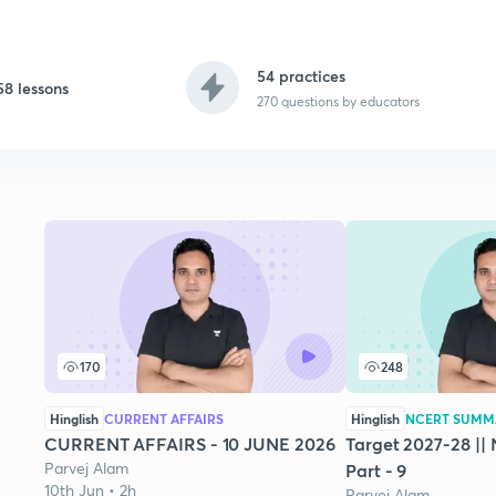
54 practices
58 lessons
270
questions by educators
170
248
Hinglish
CURRENT AFFAIRS
Hinglish
NCERT SUMM
CURRENT AFFAIRS - 10 JUNE 2026
Target 2027-28 |
Parvej Alam
Part - 9
10th Jun • 2h
Parvej Alam