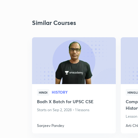
Similar Courses
HISTORY
HINDI
HINGL
Bodh X Batch for UPSC CSE
Compr
Histo
Starts on Sep 2, 2028 • 1 lessons
Lesson 
Sanjeev Pandey
Arti C