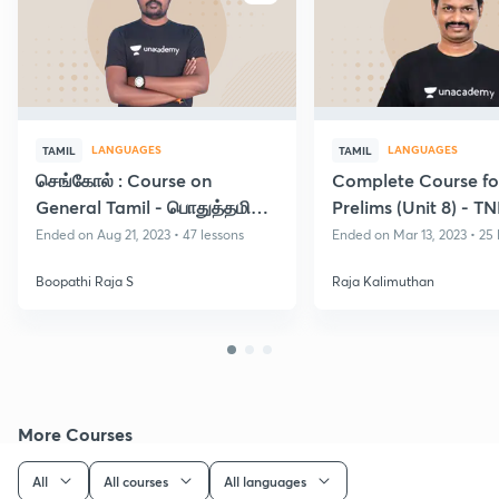
LANGUAGES
LANGUAGES
TAMIL
TAMIL
செங்கோல் : Course on
Complete Course fo
General Tamil - பொதுத்தமிழ்
Prelims (Unit 8) - T
(Based on New Book &
Ended on Aug 21, 2023 • 47 lessons
Ended on Mar 13, 2023 • 25 
Syllabus)
Boopathi Raja S
Raja Kalimuthan
More Courses
All
All courses
All languages