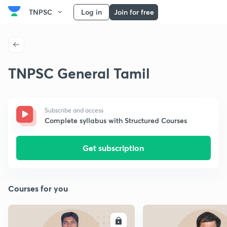
TNPSC
Log in
Join for free
TNPSC General Tamil
Subscribe and access
Complete syllabus with Structured Courses
Get subscription
Courses for you
ENROLL
E