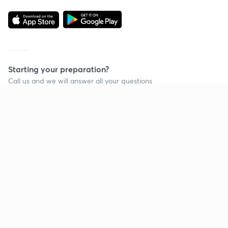
Starting your preparation?
Call us and we will answer all your questions
about learning on Unacademy
Continue on app
Call +91 8585858585
Company
Help & support
About us
User Guidelines
Shikshodaya
Site Map
Careers
Refund Policy