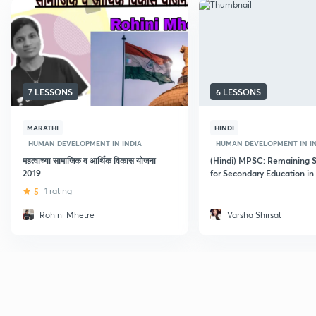
7 LESSONS
6 LESSONS
MARATHI
HINDI
HUMAN DEVELOPMENT IN INDIA
HUMAN DEVELOPMENT IN I
महत्वाच्या सामाजिक व आर्थिक विकास योजना
(Hindi) MPSC: Remaining
2019
for Secondary Education in
all the Autonomous Bodies
5
1 rating
Rohini Mhetre
Varsha Shirsat