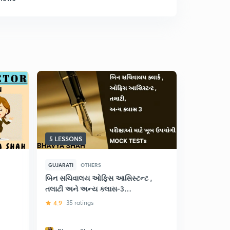
5 LESSONS
5 LESSONS
GUJARATI
OTHERS
GUJARATI
બિન સચિવાલય ઓફિસ આસિસ્ટન્ટ ,
(Gujarati)
તલાટી અને અન્ય ક્લાસ-3
2019 and H
પરીક્ષાઓ માટે: GPSC
for GPSC
4.9
35 ratings
4.9
33 ra