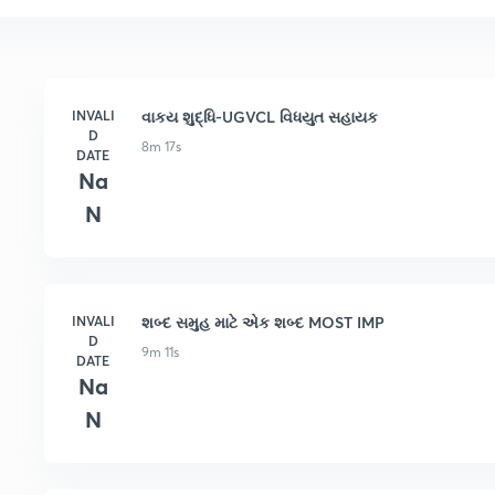
INVALI
વાકય શુદ્ધિ-UGVCL વિધયુત સહાયક
D
8m 17s
DATE
Na
N
INVALI
શબ્દ સમુહ માટે એક શબ્દ MOST IMP
D
9m 11s
DATE
Na
N