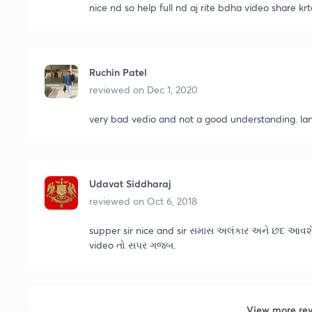
nice nd so help full nd aj rite bdha video share kr
Ruchin Patel
reviewed on
Dec 1, 2020
very bad vedio and not a good understanding. lan
Udavat Siddharaj
reviewed on
Oct 6, 2018
supper sir nice and sir સમાસ અલંકાર અને છદ આવશ
video તો સપર ગજબ.
View more re