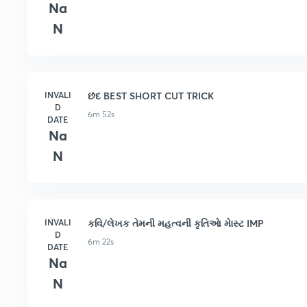
Na
N
INVALI
છંદ BEST SHORT CUT TRICK
D
6m 52s
DATE
Na
N
INVALI
કવિ/લેખક તેમની મહત્વની કૃતિઆે માેસ્ટ IMP
D
6m 22s
DATE
Na
N