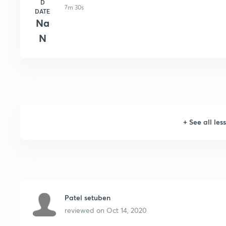
D
7m 30s
DATE
Na
N
+
See all les
Patel setuben
reviewed on
Oct 14, 2020