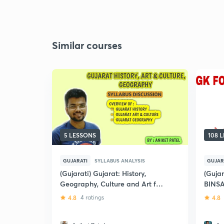
Similar courses
5 LESSONS
108 
GUJARATI
SYLLABUS ANALYSIS
GUJAR
(Gujarati) Gujarat: History,
(Guja
Geography, Culture and Art for
BINSA
GPSC
4.8
4 ratings
4.8