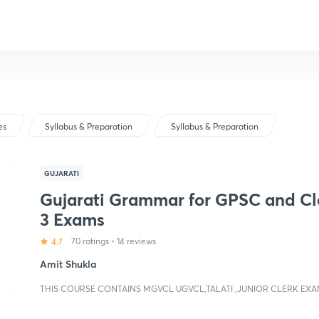
es
Syllabus & Preparation
Syllabus & Preparation
GUJARATI
Gujarati Grammar for GPSC and Cl
3 Exams
4.7
70 ratings
•
14 reviews
Amit Shukla
THIS COURSE CONTAINS MGVCL UGVCL,TALATI ,JUNIOR CLERK E