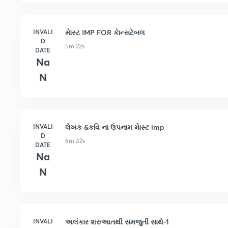
INVALI
માેસ્ટ IMP FOR કાેન્સટેબલ
D
5m 22s
DATE
Na
N
INVALI
લેખક &કવિ ના ઉપનામ માેસ્ટ imp
D
6m 42s
DATE
Na
N
INVALI
અલંકાર શરુઆતથી સમજુતી સાથે-1