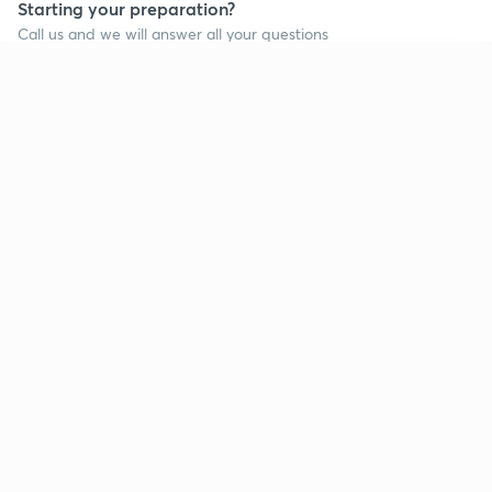
Starting your preparation?
Call us and we will answer all your questions
about learning on Unacademy
Continue on app
Call +91 8585858585
Company
Help & support
About us
User Guidelines
Shikshodaya
Site Map
Careers
Refund Policy
Blogs
Takedown Policy
Privacy Policy
Grievance Redressal
Terms and Conditions