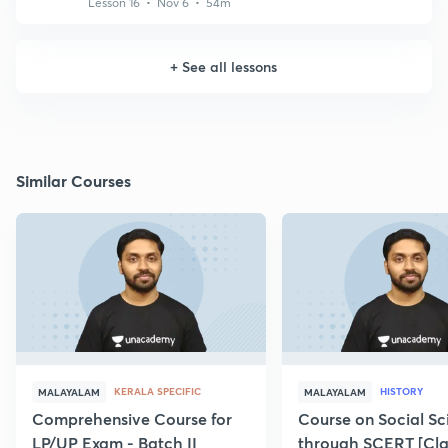
Lesson 16 • Nov 6 • 54m
+
See all lessons
Similar Courses
KERALA SPECIFIC
HISTORY
MALAYALAM
MALAYALAM
Comprehensive Course for
Course on Social Sc
LP/UP Exam - Batch II
through SCERT [Cla