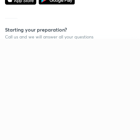
Starting your preparation?
Call us and we will answer all your questions
about learning on Unacademy
Continue on app
Call +91 8585858585
Company
Help & support
About us
User Guidelines
Shikshodaya
Site Map
Careers
Refund Policy
Blogs
Takedown Policy
Privacy Policy
Grievance Redressal