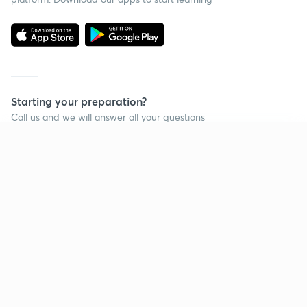
Starting your preparation?
Call us and we will answer all your questions
about learning on Unacademy
Continue on app
Call +91 8585858585
Company
Help & support
About us
User Guidelines
Shikshodaya
Site Map
Careers
Refund Policy