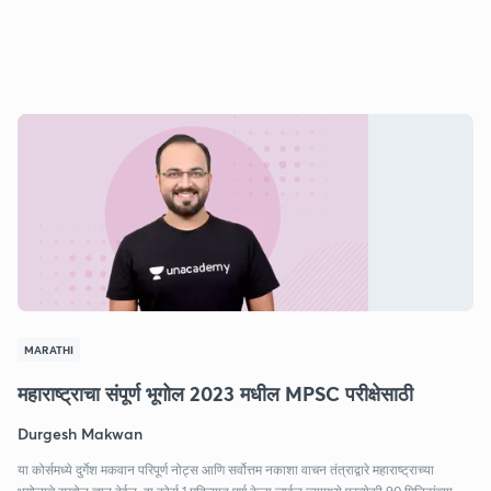
MARATHI
महाराष्ट्राचा संपूर्ण भूगोल 2023 मधील MPSC परीक्षेसाठी
Durgesh Makwan
या कोर्समध्ये दुर्गेश मकवान परिपूर्ण नोट्स आणि सर्वोत्तम नकाशा वाचन तंत्राद्वारे महाराष्ट्राच्या