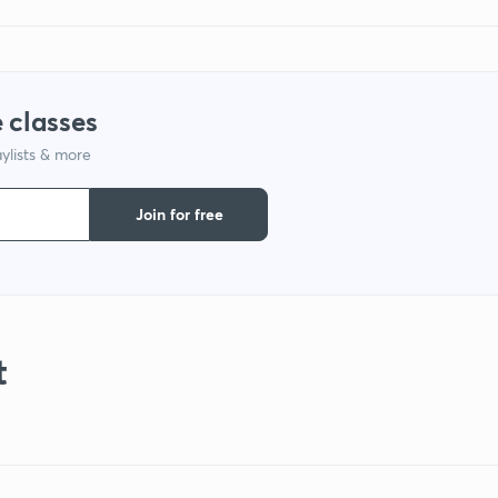
 classes
ylists & more
Join for free
t