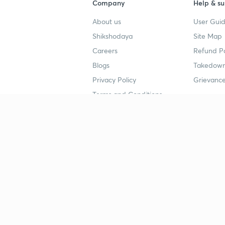
Company
Help & su
About us
User Guid
Shikshodaya
Site Map
Careers
Refund Po
Blogs
Takedown
Privacy Policy
Grievance
Terms and Conditions
Popular goals
Study mat
IIT JEE
UPSC Stu
UPSC
NEET UG 
SSC
CA Founda
CSIR UGC NET
JEE Study
NEET UG
SSC Study