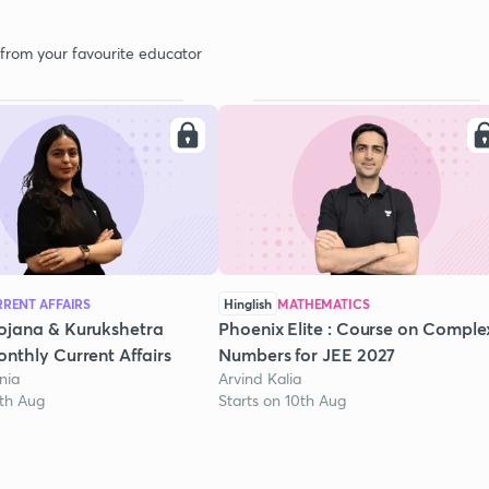
 from your favourite educator
RENT AFFAIRS
Hinglish
MATHEMATICS
ojana & Kurukshetra
Phoenix Elite : Course on Comple
nthly Current Affairs
Numbers for JEE 2027
nia
Arvind Kalia
1th Aug
Starts on 10th Aug