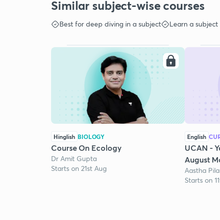
Similar subject-wise courses
Best for deep diving in a subject
Learn a subject
Hinglish
BIOLOGY
English
CUR
Course On Ecology
UCAN - Y
Dr Amit Gupta
August Mo
Starts on 21st Aug
Aastha Pila
Starts on 1