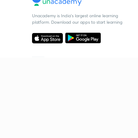
Unacademy is India’s largest online learning
platform. Download our apps to start learning
Starting your preparation?
Call us and we will answer all your questions
about learning on Unacademy
Call +91 8585858585