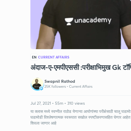
EN
CURRENT AFFAIRS
अंदाज-ए-एमपीएससी :परीक्षाभिमुख Gk टॉप
Swapnil Rathod
25K followers •
Current Affairs
Jul 27, 2021 • 55m • 310 views
या क्लास मध्ये स्वप्नील राठोड येणाऱ्या आयोगांच्या परीक्षेसाठी चालू घडा
घडामोडी विश्लेषणात्मक स्वरूपात सखोल स्पष्टीकरणासहित घेणार आहेत . ह
शिवला जाणार आहे