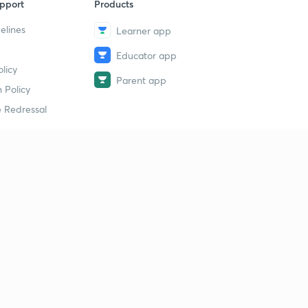
pport
Products
elines
Learner app
Educator app
licy
Parent app
 Policy
 Redressal
erial
dy Material
Study Material
tion Study Material
 Material
 Material