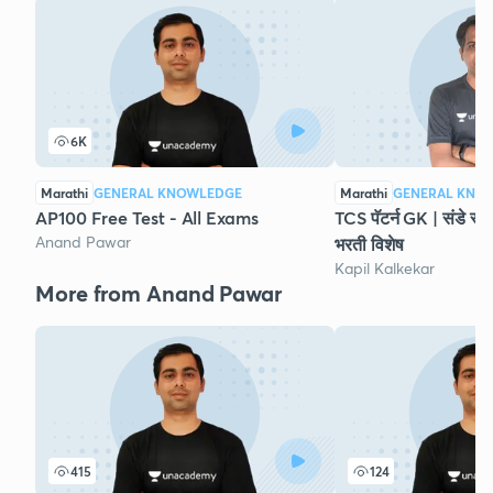
6K
Marathi
GENERAL KNOWLEDGE
Marathi
GENERAL KNO
AP100 Free Test - All Exams
TCS पॅटर्न GK | संडे स्प
Anand Pawar
भरती विशेष
Kapil Kalkekar
More from Anand Pawar
415
124