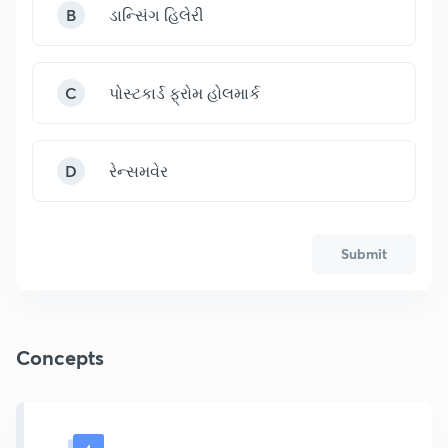
B
ડાન્સિંગ હિલેરી
C
પોસ્ટકાર્ડ ફ્રોમ હોલમાર્ક
D
રેન્સમવેર
Submit
Concepts