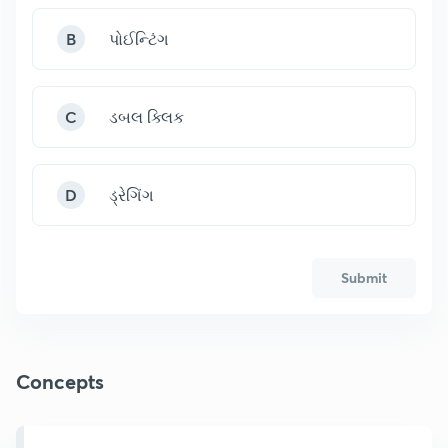
B
પોઈન્ટિંગ
C
ડબલ ક્લિક
D
ડ્રેગિંગ
Submit
Concepts